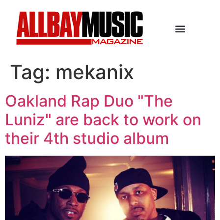
Tag:
mekanix
Oakland Rap Duo "The
Luniz" are back to work on
their 4th studio album