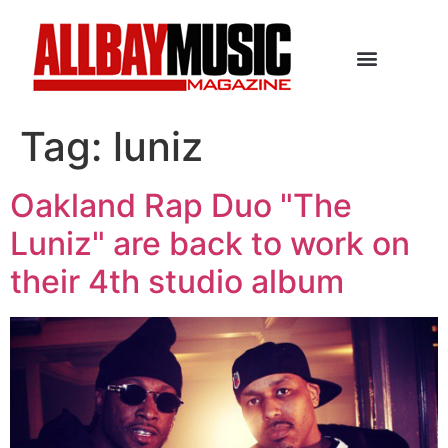
Tag:
luniz
Oakland Rap Duo "The
Luniz" are back to work on
their 4th studio album