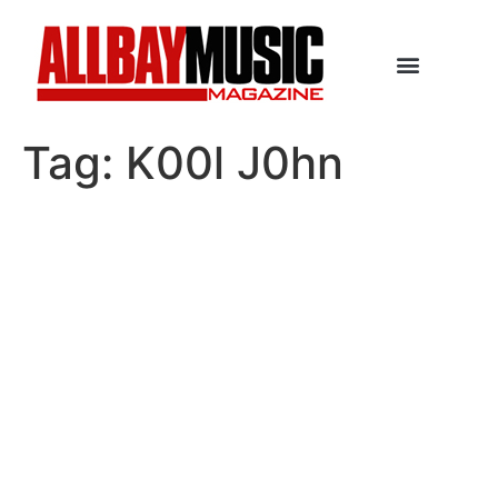
Tag:
K00l J0hn